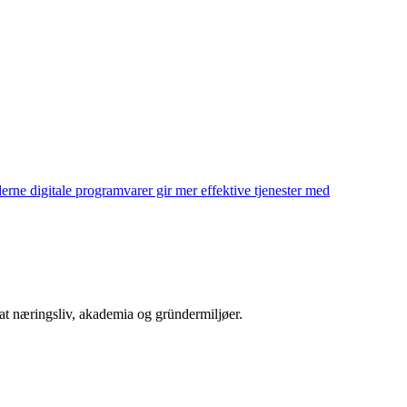
rne digitale programvarer gir mer effektive tjenester med
at næringsliv, akademia og gründermiljøer.