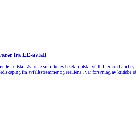
varer fra EE-avfall
v de kritiske råvarene som finnes i elektronisk avfall. Lær om banebry
iskaping fra avfallsstrømmer og resiliens i vår forsyning av kritiske rå