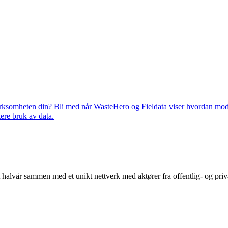
virksomheten din? Bli med når WasteHero og Fieldata viser hvordan mode
ere bruk av data.
alvår sammen med et unikt nettverk med aktører fra offentlig- og priv