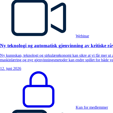
Webinar
Ny teknologi og automatisk gjenvinning av kritiske rå
Ny kunnskap, teknologi og sirkulærøkonomi kan sikre at vi får mer ut a
maskinlæring og nye gjenvinningsmetoder kan endre spillet for både verd
12. juni 2026
Kun for medlemmer