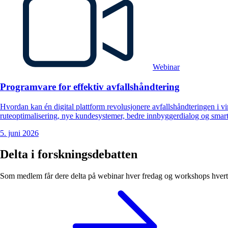
Webinar
Programvare for effektiv avfallshåndtering
Hvordan kan én digital plattform revolusjonere avfallshåndteringen i 
ruteoptimalisering, nye kundesystemer, bedre innbyggerdialog og smart
5. juni 2026
Delta i forskningsdebatten
Som medlem får dere delta på webinar hver fredag og workshops hvert h