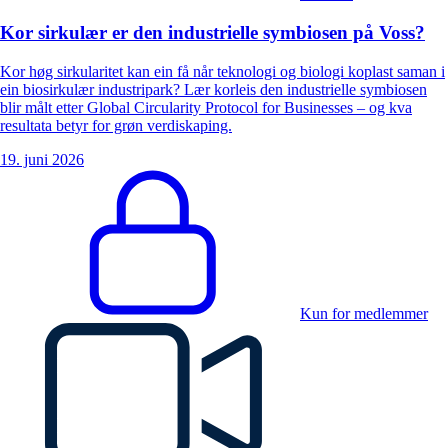
Kor sirkulær er den industrielle symbiosen på Voss?
Kor høg sirkularitet kan ein få når teknologi og biologi koplast saman i
ein biosirkulær industripark? Lær korleis den industrielle symbiosen
blir målt etter Global Circularity Protocol for Businesses – og kva
resultata betyr for grøn verdiskaping.
19. juni 2026
Kun for medlemmer