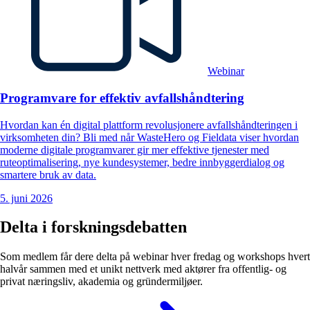
Webinar
Programvare for effektiv avfallshåndtering
Hvordan kan én digital plattform revolusjonere avfallshåndteringen i
virksomheten din? Bli med når WasteHero og Fieldata viser hvordan
moderne digitale programvarer gir mer effektive tjenester med
ruteoptimalisering, nye kundesystemer, bedre innbyggerdialog og
smartere bruk av data.
5. juni 2026
Delta i forskningsdebatten
Som medlem får dere delta på webinar hver fredag og workshops hvert
halvår sammen med et unikt nettverk med aktører fra offentlig- og
privat næringsliv, akademia og gründermiljøer.