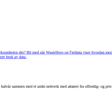
virksomheten din? Bli med når WasteHero og Fieldata viser hvordan mode
ere bruk av data.
alvår sammen med et unikt nettverk med aktører fra offentlig- og priv