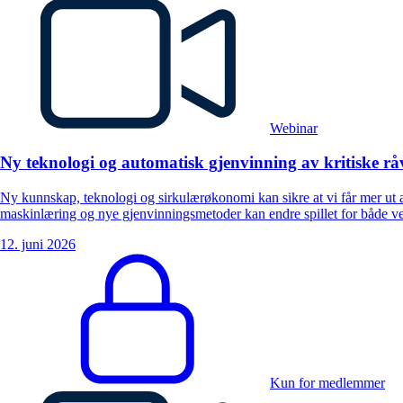
Webinar
Ny teknologi og automatisk gjenvinning av kritiske rå
Ny kunnskap, teknologi og sirkulærøkonomi kan sikre at vi får mer ut a
maskinlæring og nye gjenvinningsmetoder kan endre spillet for både verd
12. juni 2026
Kun for medlemmer