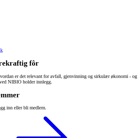
ak
ekraftig fôr
rdan er det relevant for avfall, gjenvinning og sirkulær økonomi - og h
 ved NIBIO holder innlegg.
lemmer
ogg inn eller bli medlem.