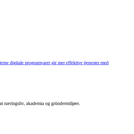
rne digitale programvarer gir mer effektive tjenester med
at næringsliv, akademia og gründermiljøer.