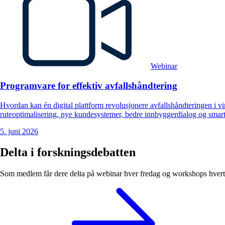
Webinar
Programvare for effektiv avfallshåndtering
Hvordan kan én digital plattform revolusjonere avfallshåndteringen i 
ruteoptimalisering, nye kundesystemer, bedre innbyggerdialog og smart
5. juni 2026
Delta i forskningsdebatten
Som medlem får dere delta på webinar hver fredag og workshops hvert h