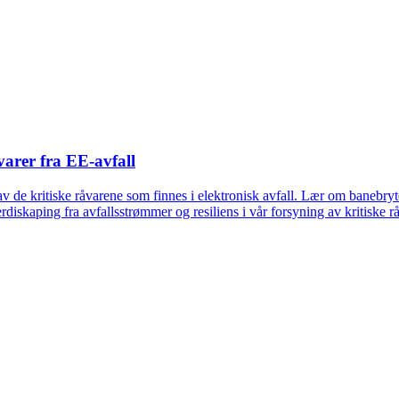
varer fra EE-avfall
v de kritiske råvarene som finnes i elektronisk avfall. Lær om banebry
iskaping fra avfallsstrømmer og resiliens i vår forsyning av kritiske rå