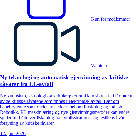
Kun for medlemmer
Webinar
Ny teknologi og automatisk gjenvinning av kritiske
råvarer fra EE-avfall
Ny kunnskap, teknologi og sirkulærøkonomi kan sikre at vi får mer ut
av de kritiske råvarene som finnes i elektronisk avfall. Lær om
banebrytende samarbeidsprosjekter mellom forskning og industri.
Robotikk, KI, maskinlæring og nye gjenvinningsmetoder kan endre
spillet for både verdiskaping fra avfallsstrømmer og resiliens i vår
forsyning av kritiske råvarer.
12. juni 2026