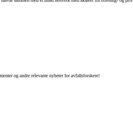
alvår sammen med et unikt nettverk med aktører fra offentlig- og priv
enter og andre relevante nyheter for avfallsforskere!