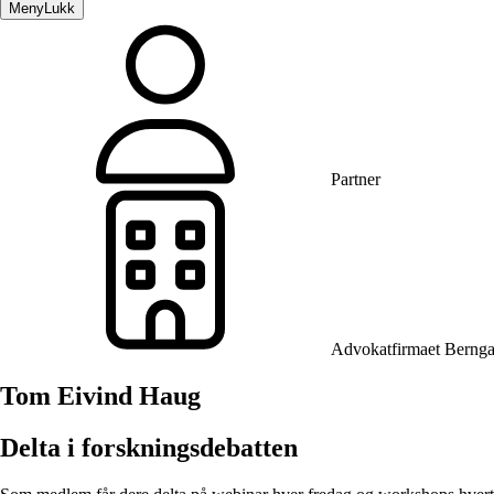
Meny
Lukk
Partner
Advokatfirmaet Bernga
Tom Eivind Haug
Delta i forskningsdebatten