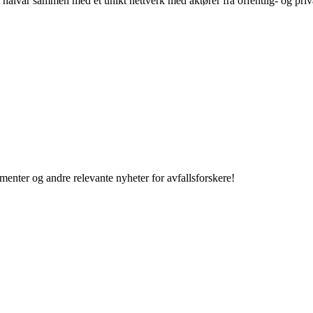
alvår sammen med et unikt nettverk med aktører fra offentlig- og priv
enter og andre relevante nyheter for avfallsforskere!