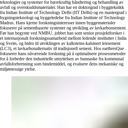
teknologier og systemer for bærekraftig håndtering og behandling av
avfall og overskuddsmaterialer. Han har en doktorgrad i byggteknikk
fra Indian Institute of Technology Delhi (IIT Delhi) og en mastergrad i
bygningsteknologi og byggeledelse fra Indian Institute of Technology
Madras. Hans kjerne forskningsinteresser innen byggematerialer
fokuserer på sementbaserte systemer og utvikling av lavkarbonsement.
Før han begynte ved NMBU, jobbet han som senior prosjektforsker i
et internasjonalt forskningssamarbeid mellom ledende institutter i India
og Sveits, og bidro til utviklingen av kalksteins-kalsinert leirsement
(LC3), et lavkarbonalternativ til tradisjonell sement. Hos earthresQue
fokuserer hans nåværende forskning på å optimalisere prosessmetoder
for å forbedre den industrielle utnyttelsen av bunnaske fra kommunal
avfallsforbrenning som bindemiddel, og evaluere dens mekaniske og
miljømessige ytelse.