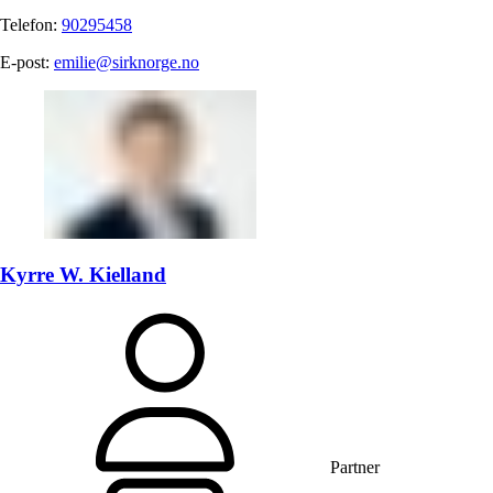
Telefon:
90295458
E-post:
emilie@sirknorge.no
Kyrre W. Kielland
Partner