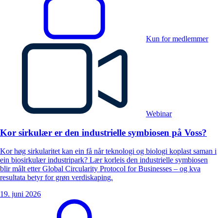
Kun for medlemmer
Webinar
Kor sirkulær er den industrielle symbiosen på Voss?
Kor høg sirkularitet kan ein få når teknologi og biologi koplast saman i
ein biosirkulær industripark? Lær korleis den industrielle symbiosen
blir målt etter Global Circularity Protocol for Businesses – og kva
resultata betyr for grøn verdiskaping.
19. juni 2026